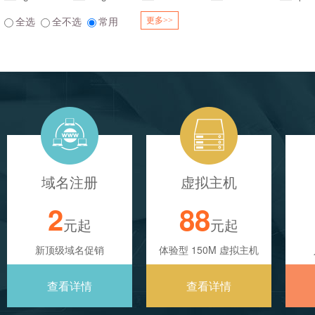
全选
全不选
常用
更多>>
域名注册
虚拟主机
2
88
元起
元起
新顶级域名促销
体验型 150M 虚拟主机
查看详情
查看详情