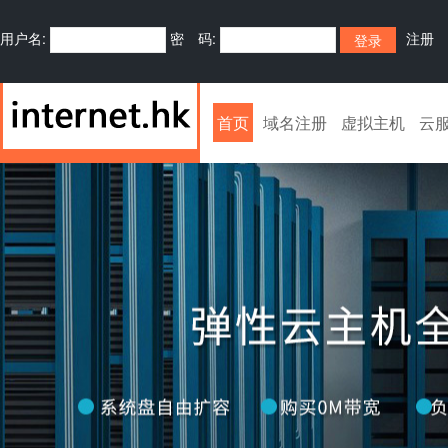
用户名:
密 码:
注册
首页
域名注册
虚拟主机
云