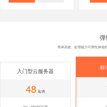
弹
简单高效、处理能力可弹性伸缩的
标
入门型云服务器
48
元/月
cpu：InterXeon1核